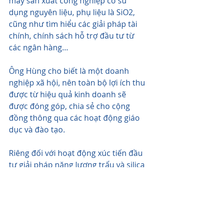
máy sản xuất công nghiệp có sử 
dụng nguyên liệu, phụ liệu là SiO2, 
cũng như tìm hiểu các giải pháp tài 
chính, chính sách hỗ trợ đầu tư từ 
các ngân hàng…
Ông Hùng cho biết là một doanh 
nghiệp xã hội, nên toàn bộ lợi ích thu 
được từ hiệu quả kinh doanh sẽ 
được đóng góp, chia sẻ cho cộng 
đồng thông qua các hoạt động giáo 
dục và đào tạo.
Riêng đối với hoạt động xúc tiến đầu 
tư giải pháp năng lượng trấu và silica 
chúng tôi cam kết trích 30% lợi ích để 
đóng góp cho quỹ hoạt động của 
cộng đồng cựu du học sinh quốc tế 
iAN
 – một tổ chức vì lợi ích cộng 