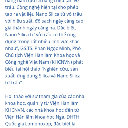
hàng năm tạo ra hàng triệu tấn vỏ 
trấu. Công nghệ hiện tại cho phép 
tạo ra vật liệu Nano Silica từ vỏ trấu 
với hiệu suất, độ sạch ngày càng cao, 
giá thành ngày càng hạ. Đặc biệt, 
Nano Silica từ vỏ trấu có thể ứng 
dụng trong rất nhiều lĩnh vực khác 
nhau”, GS.TS. Phan Ngọc Minh, Phó 
Chủ tịch Viện Hàn lâm Khoa học và 
Công nghệ Việt Nam (KHCNVN) phát 
biểu tại hội thảo “Nghiên cứu, sản 
xuất, ứng dụng Silica và Nano Silica 
từ trấu”.
Hội thảo với sự tham gia của các nhà 
khoa học, quản lý từ Viện Hàn lâm 
KHCNVN, các nhà khoa học đến từ 
Viện Hàn lâm khoa học Nga, ĐHTH 
Quốc gia Lomonoxop, đặc biệt là 