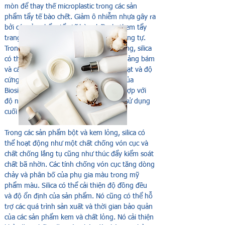
mòn để thay thế microplastic trong các sản
phẩm tẩy tế bào chết. Giảm ô nhiễm nhựa gây ra
bởi các sản phẩm tẩy tế bào chết như kem tẩy
trang, sữa rửa mặt và các sản phẩm tương tự.
Trong các ứng dụng chăm sóc răng miệng, silica
có thể được sử dụng để loại bỏ vết ố, mảng bám
và các chất khác trên răng. Kích thước hạt và độ
cứng của sản phẩm chăm sóc cá nhân của
Biosilico có thể được tùy chỉnh để phù hợp với
độ nhạy cảm mong muốn và mục đích sử dụng
cuối cùng.
Trong các sản phẩm bột và kem lỏng, silica có
thể hoạt động như một chất chống vón cục và
chất chống lắng tụ cũng như thúc đẩy kiểm soát
chất bã nhờn. Các tính chống vón cục tăng dòng
chảy và phân bố của phụ gia màu trong mỹ
phẩm màu. Silica có thể cải thiện độ đồng đều
và độ ổn định của sản phẩm. Nó cũng có thể hỗ
trợ các quá trình sản xuất và thời gian bảo quản
của các sản phẩm kem và chất lỏng. Nó cải thiện