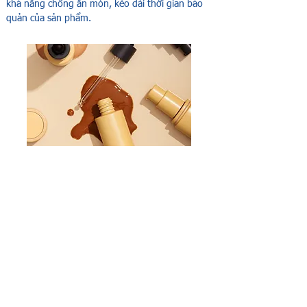
khả năng chống ăn mòn, kéo dài thời gian bảo
quản của sản phẩm.
Là thành phần trong các công thức chăm sóc da
và mỹ phẩm, silica có thể kích thích tạo ra
collagen. Cải thiện đáng kể độ đàn hồi của da,
kết cấu và độ ẩm của da, bên cạnh khả năng làm
giảm các dấu hiệu lão hóa. Tính hấp thụ của
silica cũng làm nó trở thành chất mang tốt cho
nước hoa và các hoạt chất. Nó cũng có thể hấp