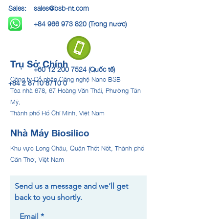
Sales:
sales@bsb-nt.com
+84 966 973 820 (Trong nước)
Trụ Sở Chính
+60 12 200 7524 (Quốc tế)
Công ty Cổ phần Công nghệ Nano BSB
+84 2 8710 8710 0
Tòa nhà 678, 67 Hoàng Văn Thái, Phường Tân
Mỹ,
Thành phố Hồ Chí Minh, Việt Nam
Nhà Máy Biosilico
Khu vực Long Châu, Quận Thốt Nốt, Thành phố
Cần Thơ, Việt Nam
Send us a message and we’ll get
back to you shortly.
Email