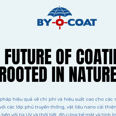
 FUTURE OF COAT
 FUTURE OF COAT
ROOTED IN NATUR
ROOTED IN NATUR
háp hiệu quả về chi phí và hiệu suất cao cho các
 với các lớp phủ truyền thống, vật liệu nano cải t
n với tia UV và thời tiết, độ cứng bề mặt và tính li