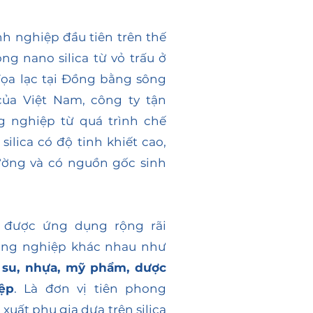
h nghiệp đầu tiên trên thế
ng nano silica từ vỏ trấu ở
ọa lạc tại Đồng bằng sông
của Việt Nam, công ty tận
nghiệp từ quá trình chế
silica có độ tinh khiết cao,
rường và có nguồn gốc sinh
được ứng dụng rộng rãi
ông nghiệp khác nhau như
o su, nhựa, mỹ phẩm, dược
ệp
. Là đơn vị tiên phong
 xuất phụ gia dựa trên silica