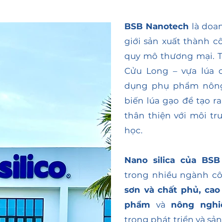
BSB Nanotech
là doan
giới sản xuất thành cô
quy mô thương mại. T
Cửu Long – vựa lúa 
dụng phụ phẩm nông 
biến lúa gạo để tạo ra 
thân thiện với môi t
học.
Nano silica của BSB
trong nhiều ngành c
sơn và chất phủ, ca
phẩm
và
nông nghi
trong phát triển và sản