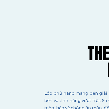
THE
THE
Lớp phủ nano mang đến giải p
bền và tính năng vượt trội. So
mòn, bảo vệ chống ăn mòn, độ bề