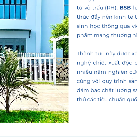
từ vỏ trấu (RH),
BSB
lu
thúc đẩy nền kinh tế
sinh học thông qua v
phẩm mang thương hi
Thành tựu này được x
nghệ chiết xuất độc 
nhiều năm nghiên cứu
cùng với quy trình sả
đảm bảo chất lượng s
thủ các tiêu chuẩn quố