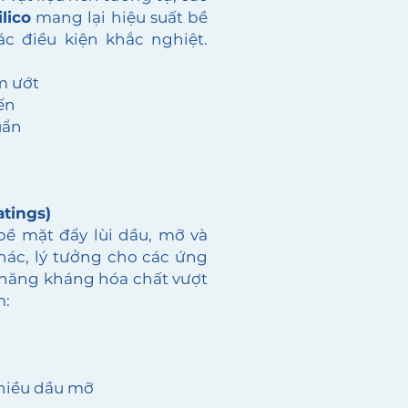
ilico
mang lại hiệu suất bề
ác điều kiện khắc nghiệt.
m ướt
ến
uẩn
tings)
ề mặt đẩy lùi dầu, mỡ và
ác, lý tưởng cho các ứng
 năng kháng hóa chất vượt
m:
hiều dầu mỡ