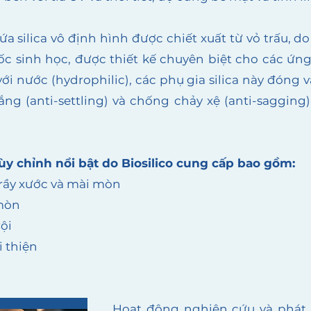
a silica vô định hình được chiết xuất từ vỏ trấu, d
c sinh học, được thiết kế chuyên biệt cho các ứn
ới nước (hydrophilic), các phụ gia silica này đóng
ắng (anti-settling) và chống chảy xệ (anti-sagging
tùy chỉnh nổi bật do Biosilico cung cấp bao gồm:
rầy xước và mài mòn
 mòn
ội
i thiện
Hoạt động nghiên cứu và phát t