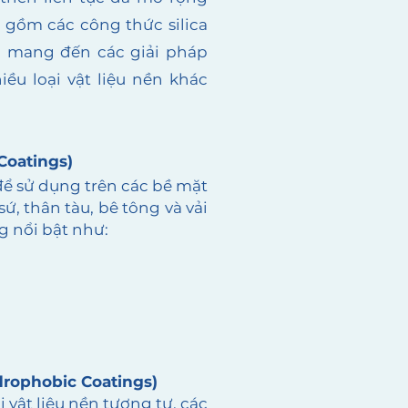
 gồm các công thức silica
u, mang đến các giải pháp
ều loại vật liệu nền khác
Coatings)
ể sử dụng trên các bề mặt
ứ, thân tàu, bê tông và vải
ng nổi bật như:
drophobic Coatings)
i vật liệu nền tương tự, các