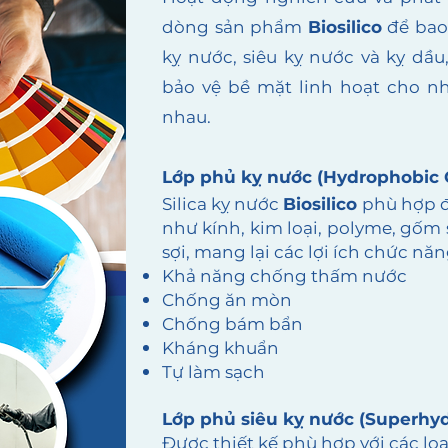
dòng sản phẩm
Biosilico
để bao
kỵ nước, siêu kỵ nước và kỵ dầ
bảo vệ bề mặt linh hoạt cho nhi
nhau.
Lớp phủ kỵ nước (Hydrophobic 
Silica kỵ nước
Biosilico
phù hợp đ
như kính, kim loại, polyme, gốm s
sợi, mang lại các lợi ích chức nă
Khả năng chống thấm nước
Chống ăn mòn
Chống bám bẩn
Kháng khuẩn
Tự làm sạch
Lớp phủ siêu kỵ nước (Superhy
Được thiết kế phù hợp với các loạ