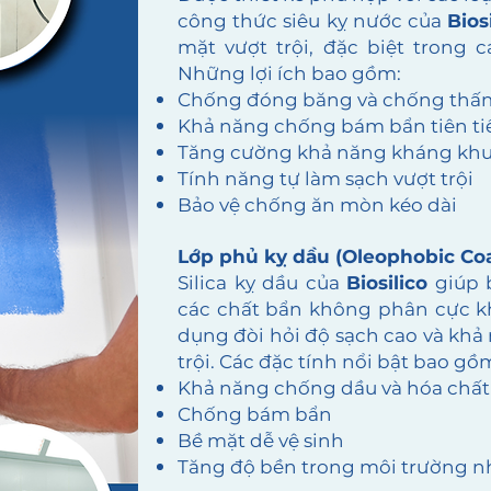
công thức siêu kỵ nước của
Bios
mặt vượt trội, đặc biệt trong c
Những lợi ích bao gồm:
Chống đóng băng và chống thấ
Khả năng chống bám bẩn tiên ti
Tăng cường khả năng kháng kh
Tính năng tự làm sạch vượt trội
Bảo vệ chống ăn mòn kéo dài
Lớp phủ kỵ dầu (Oleophobic Coa
Silica kỵ dầu của
Biosilico
giúp b
các chất bẩn không phân cực kh
dụng đòi hỏi độ sạch cao và khả
trội. Các đặc tính nổi bật bao gồ
Khả năng chống dầu và hóa chất
Chống bám bẩn
Bề mặt dễ vệ sinh
Tăng độ bền trong môi trường n