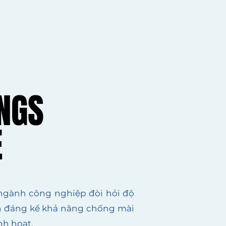
INGS
INGS
E
E
 ngành công nghiệp đòi hỏi độ
hiện đáng kể khả năng chống mài
nh hoạt.