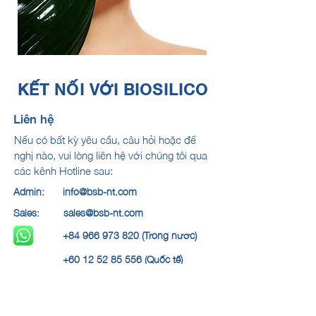
KẾT NỐI VỚI BIOSILICO
Liên hệ
Nếu có bất kỳ yêu cầu, câu hỏi hoặc đề
nghị nào,
vui lòng liên hệ với chúng tôi qua
các kênh Hotline sau:
Admin:
info@bsb-nt.com
Sales:
sales@bsb-nt.com
+84 966 973 820 (Trong nước)
+60 12 52 85 556 (Quốc tế)
Trụ sở chính